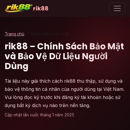
rik88
Trang chủ
Chính sách bảo mật
rik88 – Chính Sách Bảo Mật
và Bảo Vệ Dữ Liệu Người
Dùng
Tài liệu này giải thích cách rik88 thu thập, sử dụng và
bảo vệ thông tin cá nhân của người dùng tại Việt Nam.
Vui lòng đọc kỹ trước khi đăng ký tài khoản hoặc sử
dụng bất kỳ dịch vụ nào trên nền tảng.
Cập nhật lần cuối: tháng 1 năm 2025