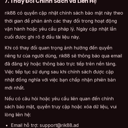
7. Thay Đổi Chính Sách và Liên Hệ
rik88 có quyền cập nhật chính sách bảo mật này theo
thời gian để phản ánh các thay đổi trong hoạt động
vận hành hoặc yêu cầu pháp lý. Ngày cập nhật lần
cuối được ghi rõ ở đầu tài liệu này.
Khi có thay đổi quan trọng ảnh hưởng đến quyền
riêng tư của người dùng, rik88 sẽ thông báo qua email
đã đăng ký hoặc thông báo trực tiếp trên nền tảng.
Việc tiếp tục sử dụng sau khi chính sách được cập
nhật đồng nghĩa với việc bạn chấp nhận phiên bản
mới nhất.
Nếu có câu hỏi hoặc yêu cầu liên quan đến chính
sách bảo mật, quyền truy cập hoặc xóa dữ liệu, vui
lòng liên hệ:
Email hỗ trợ:
support@rik88.ad