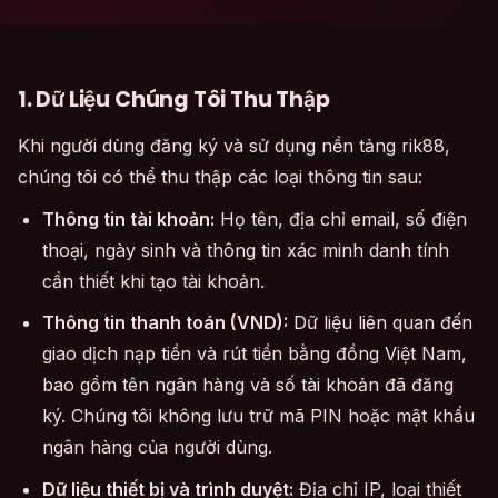
1. Dữ Liệu Chúng Tôi Thu Thập
Khi người dùng đăng ký và sử dụng nền tảng rik88,
chúng tôi có thể thu thập các loại thông tin sau:
Thông tin tài khoản:
Họ tên, địa chỉ email, số điện
thoại, ngày sinh và thông tin xác minh danh tính
cần thiết khi tạo tài khoản.
Thông tin thanh toán (VND):
Dữ liệu liên quan đến
giao dịch nạp tiền và rút tiền bằng đồng Việt Nam,
bao gồm tên ngân hàng và số tài khoản đã đăng
ký. Chúng tôi không lưu trữ mã PIN hoặc mật khẩu
ngân hàng của người dùng.
Dữ liệu thiết bị và trình duyệt:
Địa chỉ IP, loại thiết